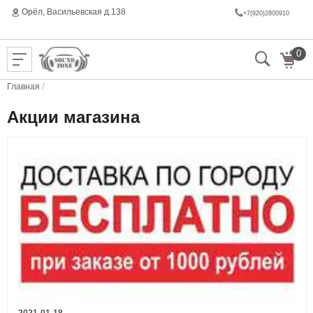
Орёл, Васильeвская д.138
+7(920)2800910
0
/
Главная
Акции магазина