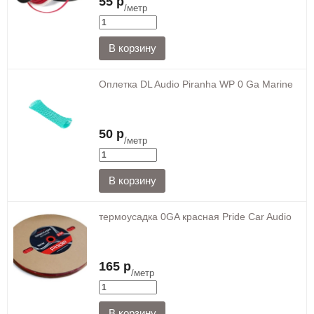
55 р
/метр
Оплетка DL Audio Piranha WP 0 Ga Marine
50 р
/метр
термоусадка 0GA красная Pride Car Audio
165 р
/метр