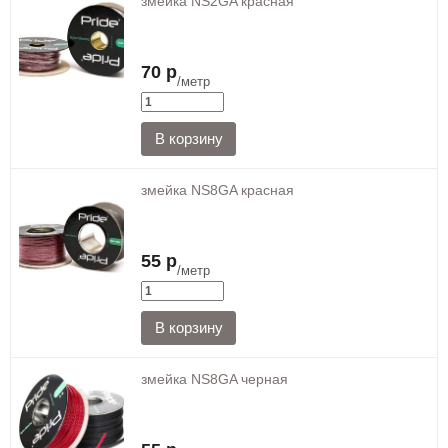
змейка NS2GA красная
70 р
/метр
змейка NS8GA красная
55 р
/метр
змейка NS8GA черная