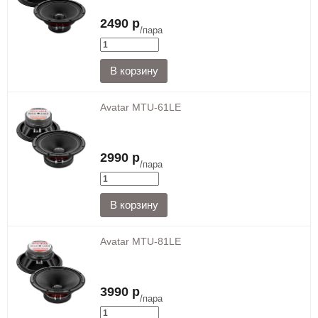
2490 р
/пара
Avatar MTU-61LE
2990 р
/пара
Avatar MTU-81LE
3990 р
/пара