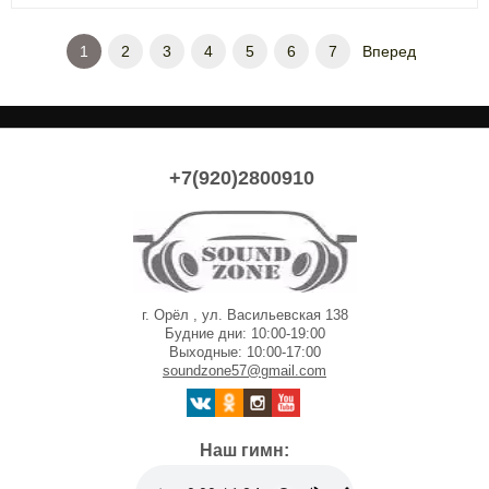
1
2
3
4
5
6
7
Вперед
+7(920)2800910
г. Орёл , ул. Васильевская 138
Будние дни: 10:00-19:00
Выходные: 10:00-17:00
soundzone57@gmail.com
Наш гимн: