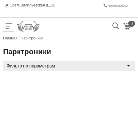
Орёл, Васильeвская д.138
+7(920)2800910
0
/
Главная
Парктроники
Парктроники
Фильтр по параметрам