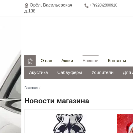
Орёл, Васильeвская
+7(920)2800910
д.138

О нас
Акции
Новости
Контакты
Акустика
Сабвуферы
Усилители
Для 
/
Главная
Новости магазина