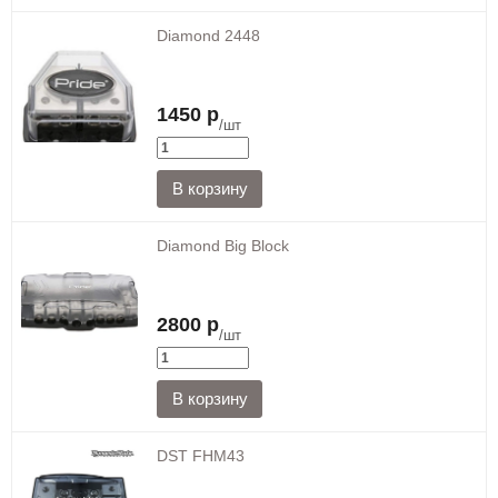
Diamond 2448
1450 р
/шт
Diamond Big Block
2800 р
/шт
DST FHM43