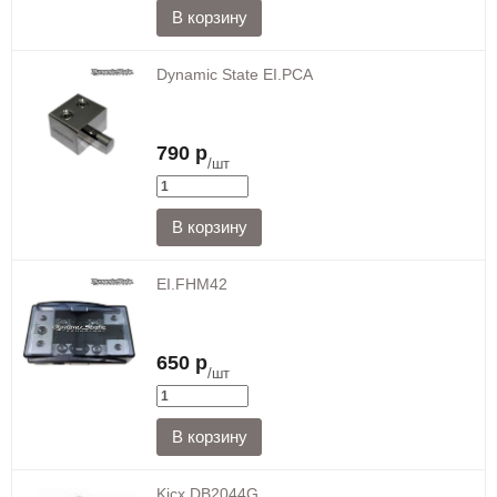
Dynamic State EI.PCA
790 р
/шт
EI.FHM42
650 р
/шт
Kicx DB2044G