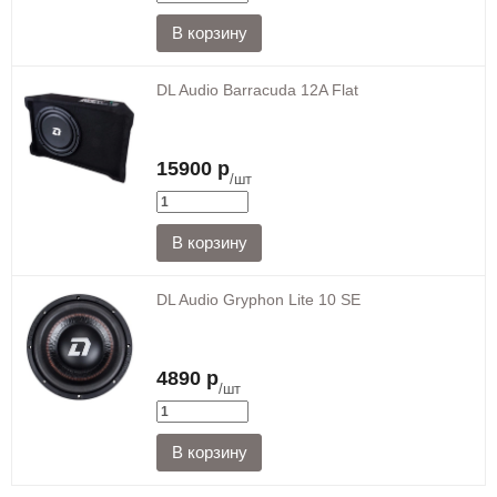
DL Audio Barracuda 12A Flat
15900 р
/шт
DL Audio Gryphon Lite 10 SE
4890 р
/шт