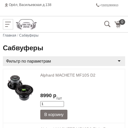
Орёл, Васильeвская д.138
+7(920)2800910
0
/
Главная
Сабвуферы
Сабвуферы
Фильтр по параметрам
Alphard MACHETE MF10S D2
8990 р
/шт