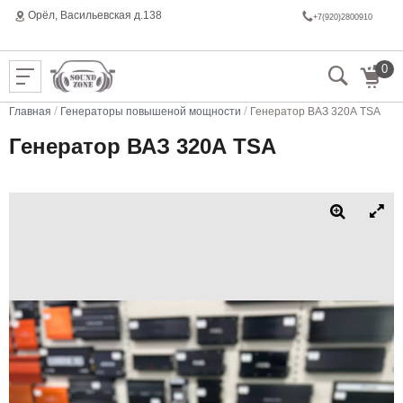
Орёл, Васильeвская д.138
+7(920)2800910
0
/
/
Главная
Генераторы повышеной мощности
Генератор ВАЗ 320А TSA
Генератор ВАЗ 320А TSA