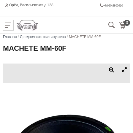
Орёл, Васильeвская д.138
+7(920)2800910
0
/
/
Главная
Среднечастотная акустика
MACHETE MM-60F
MACHETE MM-60F