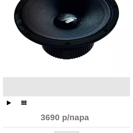
3690 р
/пара