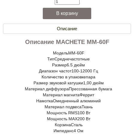
Описание
Описание MACHETE MM-60F
Модель
MM-60F
Тип
Среднечастотные
Размер
6.5 дюйм
Диапазон частот
100-12000 Гц
Количество в упаковке
пара
Размер звуковой катушки
1,00 дюйм
Материал диффузора
Прессованная бумага
Материал магнита
Феррит
Намотка
Омедненный алюминий
Материал подвеса
Ткань
Мощность RMS
100 Вт
Мощность MAX
200 Вт
Корзина
Сталь
Импеданс
4 Ом