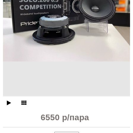
6550 р
/пара