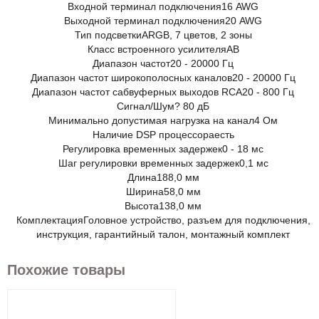
Входной терминал подключения
16 AWG
Выходной терминал подключения
20 AWG
Тип подсветки
ARGB, 7 цветов, 2 зоны
Класс встроенного усилителя
AB
Диапазон частот
20 - 20000 Гц
Диапазон частот широкополосных каналов
20 - 20000 Гц
Диапазон частот сабвуферных выходов RCA
20 - 800 Гц
Сигнал/Шум
? 80 дБ
Минимально допустимая нагрузка на канал
4 Ом
Наличие DSP процессора
есть
Регулировка временных задержек
0 - 18 мс
Шаг регулировки временных задержек
0,1 мс
Длина
188,0 мм
Ширина
58,0 мм
Высота
138,0 мм
Комплектация
Головное устройство, разъем для подключения,
инструкция, гарантийный талон, монтажный комплект
Похожие товары