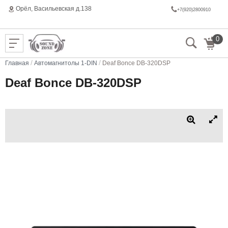
Орёл, Васильeвская д.138
+7(920)2800910
0
/
/
Главная
Автомагнитолы 1-DIN
Deaf Bonce DB-320DSP
Deaf Bonce DB-320DSP