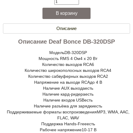
Описание
Описание Deaf Bonce DB-320DSP
Модель
DB-320DSP
Мощность RMS 4 Ом
4 x 20 Вт
Количество выходов RCA
6
Количество широкополосных выходов RCA
4
Количество сабвуферных выходов RCA
2
Напряжение на выходе RCA
до 4 В
Наличие AUX выхода
есть
Наличие кард-ридера
есть
Наличие входов USB
есть
Наличие разъёма для зарядки
есть
Поддерживаемые форматы воспроизведения
MP3, WMA, AAC,
FLAC, WAV
Поддержка Hands-Free
есть
Рабочее напряжение
10-17 В