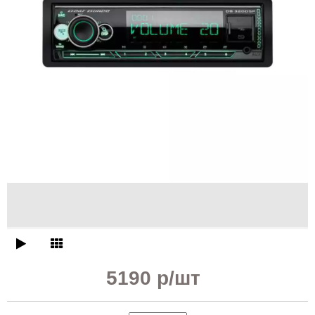
5190 р
/шт