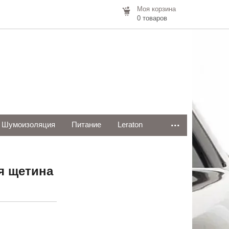
Моя корзина
0 товаров
...
Шумоизоляция
Питание
Leraton
я щетина