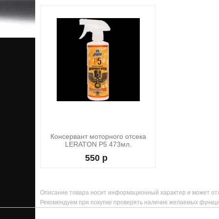
Консервант моторного отсека
LERATON P5 473мл.
550 р
Описание товара носит информационный характер и может отл
Рекомендуем при покупке проверять наличие желаемых функци