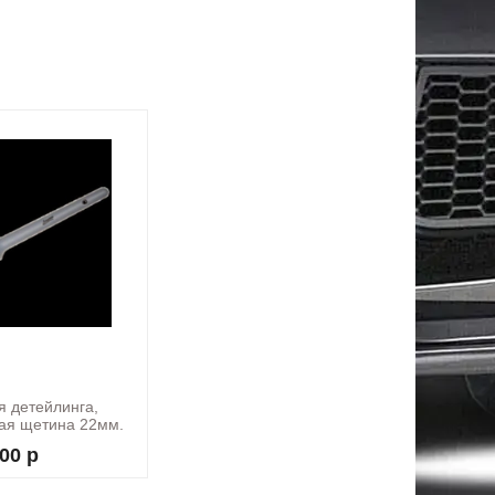
я детейлинга,
ная щетина 22мм.
TON DBR2
00 р