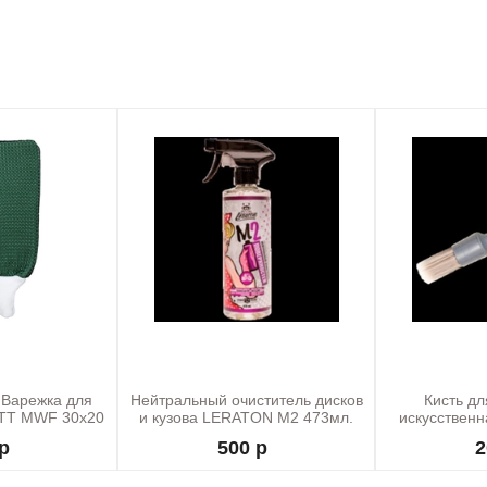
Варежка для
Нейтральный очиститель дисков
Кисть дл
ITT MWF 30х20
и кузова LERATON M2 473мл.
искусствен
/м2
LERA
р
500 р
2