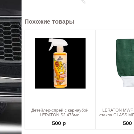
Похожие товары
Детейлер-спрей с карнаубой
LERATON MWF 
LERATON S2 473мл.
стекла GLASS M
300 гр
500 р
500 