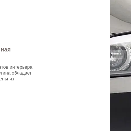
нная
нтов интерьера
етина обладает
ены из