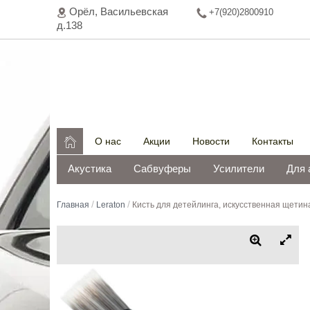
Орёл, Васильeвская
+7(920)2800910
д.138

О нас
Акции
Новости
Контакты
Акустика
Сабвуферы
Усилители
Для 
/
/
Главная
Leraton
Кисть для детейлинга, искусственная щет