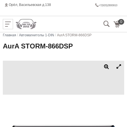
Орёл, Васильeвская д.138
+7(920)2800910
0
/
/
Главная
Автомагнитолы 1-DIN
AurA STORM-866DSP
AurA STORM-866DSP