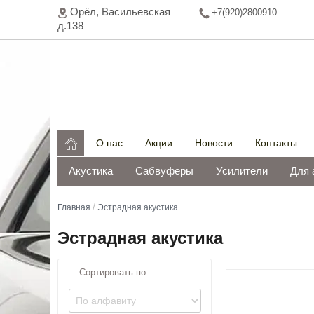
Орёл, Васильeвская
+7(920)2800910
д.138

О нас
Акции
Новости
Контакты
Акустика
Сабвуферы
Усилители
Для 
/
Главная
Эстрадная акустика
Эстрадная акустика
Сортировать по