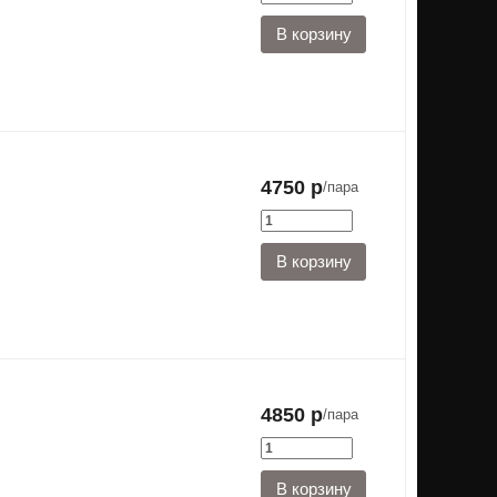
4750 р
/пара
4850 р
/пара