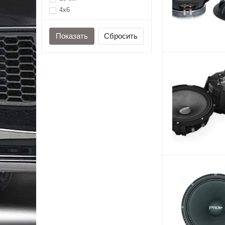
Hertz
4x6
JVC
5x7
Kenwood
6х9
KGB
Kicx
Momo
Pandora
Pioneer
Pride Car Audio
Sho-me
Spl-Lab
StarLine
Swat
Ural
Zeus