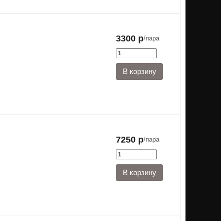
3300 р
/пара
7250 р
/пара