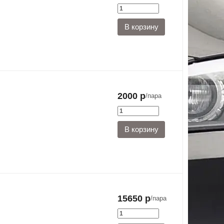
2000 р
/пара
15650 р
/пара