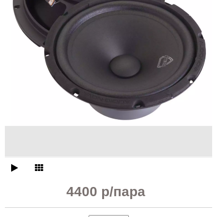
4400 р
/пара