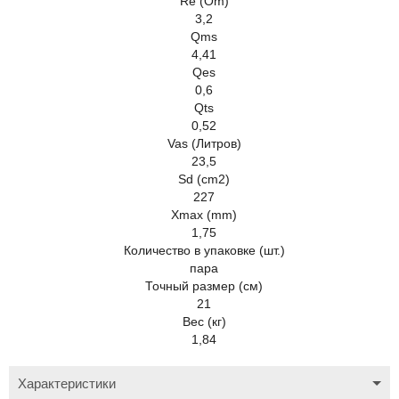
Re (Om)
3,2
Qms
4,41
Qes
0,6
Qts
0,52
Vas (Литров)
23,5
Sd (cm2)
227
Xmax (mm)
1,75
Количество в упаковке (шт.)
пара
Точный размер (см)
21
Вес (кг)
1,84
Характеристики