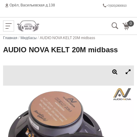
Орёл, Васильeвская д.138
+7(920)2800910
0
/
/
Главная
Мидбасы
AUDIO NOVA KELT 20M midbass
AUDIO NOVA KELT 20M midbass