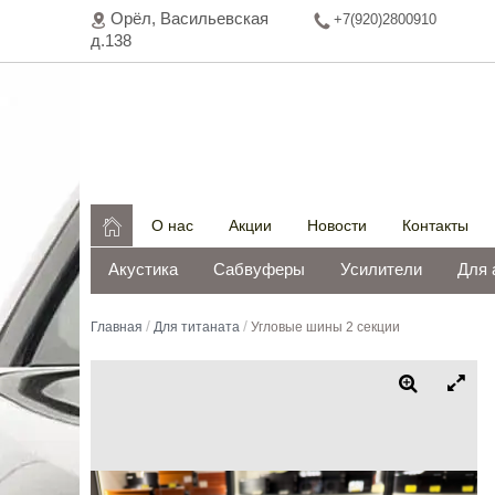
Орёл, Васильeвская
+7(920)2800910
д.138

О нас
Акции
Новости
Контакты
Акустика
Сабвуферы
Усилители
Для 
/
/
Главная
Для титаната
Угловые шины 2 секции