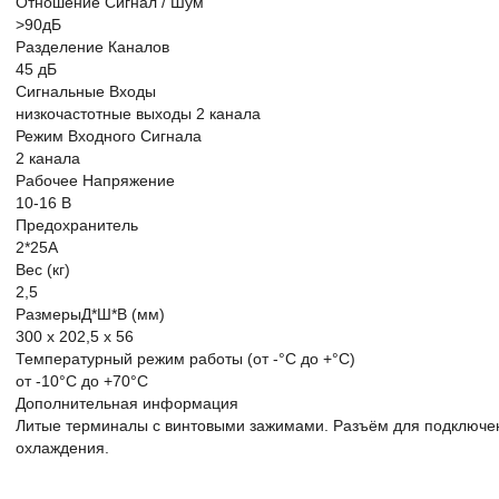
Отношение Сигнал / Шум
>90дБ
Разделение Каналов
45 дБ
Сигнальные Входы
низкочастотные выходы 2 канала
Режим Входного Сигнала
2 канала
Рабочее Напряжение
10-16 В
Предохранитель
2*25А
Вес (кг)
2,5
РазмерыД*Ш*В (мм)
300 x 202,5 x 56
Температурный режим работы (от -°С до +°С)
от -10°С до +70°С
Дополнительная информация
Литые терминалы с винтовыми зажимами. Разъём для подключе
охлаждения.