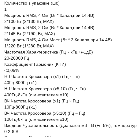
Количество в упаковке (шт.)
1
Мощность RMS, 4 Ом (Вт * Канал,при 14.4В)
2*100 Вт (2*130 Вт, МАХ)
Мощность RMS, 2 Ом (Вт * Канал,при 14.4В)
2*145 Вт (2*190, Вт, MAX)
Мощность RMS, 4 Ом Мост (Вт * 2 Канала,при 14.4В)
1*220 Вт (1*280 Вт, MAX)
Частотная Характеристика (Гц ~ кГц +/-1дБ)
20-20000 Гц
Коэффициент Гармоник (КНИ)
<0,05%
НЧ Частота Кроссовера (x1) (Гц ~ Гц)
40Гц-800Гц (х1)
НЧ Частота Кроссовера (х5;10) (Гц ~ Гц)
400Гц-8кГц (с множителем х10)
ВЧ Частота Кроссовера (x1) (Гц ~ Гц)
10Гц-800Гц (х1)
ВЧ Частота Кроссовера (х5;10) (Гц ~ Гц)
100Гц-8кГц (с множителем х10)
Входная Чувствительность (Диапазон мВ - В (+/- 5%), температ
0.2-8 В