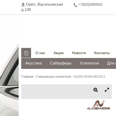
Орёл, Васильeвская
+7(920)2800910
д.138

О нас
Акции
Новости
Контакты
Акустика
Сабвуферы
Усилители
Для 
/
/
Главная
2 канальные усилители
AUDIO NOVA AB120.2