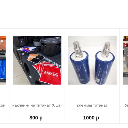
кий
наклейки на титанат (6шт)
клеммы титанат
У
800 р
1000 р