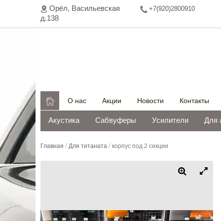
Орёл, Васильeвская
+7(920)2800910
д.138

О нас
Акции
Новости
Контакты
Акустика
Сабвуферы
Усилители
Для 
/
/
Главная
Для титаната
корпус под 2 секции